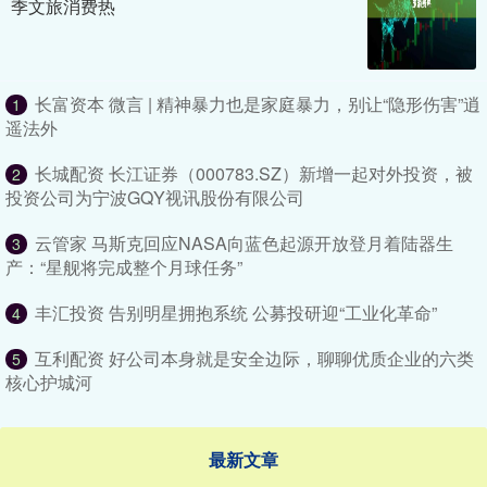
季文旅消费热
长富资本 微言 | 精神暴力也是家庭暴力，别让“隐形伤害”逍
1
遥法外
长城配资 长江证券（000783.SZ）新增一起对外投资，被
2
投资公司为宁波GQY视讯股份有限公司
云管家 马斯克回应NASA向蓝色起源开放登月着陆器生
3
产：“星舰将完成整个月球任务”
丰汇投资 告别明星拥抱系统 公募投研迎“工业化革命”
4
互利配资 好公司本身就是安全边际，聊聊优质企业的六类
5
核心护城河
最新文章