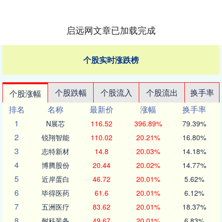
启远网文章已加载完成
个股实时涨跌榜
个股跌幅
个股流入
个股流出
换手率
个股涨幅
排名
名称
最新价
涨幅
换手率
1
N展芯
116.52
396.89%
79.39%
2
锐翔智能
110.02
20.21%
16.80%
3
志特新材
14.8
20.03%
14.18%
4
博腾股份
20.44
20.02%
14.77%
5
近岸蛋白
46.72
20.01%
5.62%
6
毕得医药
61.6
20.01%
6.12%
7
五洲医疗
83.62
20.01%
18.37%
8
耐科装备
49.67
20.01%
6.83%