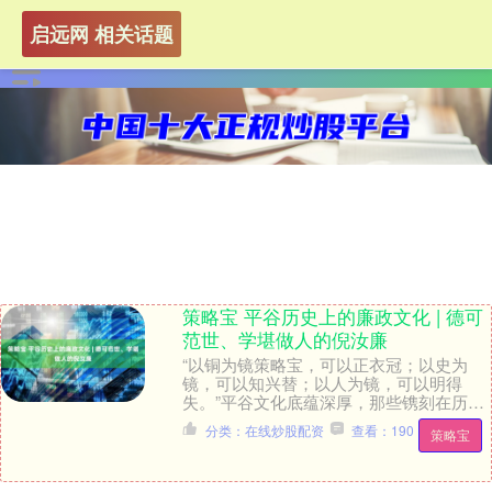
启远网 相关话题
策略宝 平谷历史上的廉政文化 | 德可
范世、学堪做人的倪汝廉
“以铜为镜策略宝，可以正衣冠；以史为
镜，可以知兴替；以人为镜，可以明得
失。”平谷文化底蕴深厚，那些镌刻在历史
长卷里的廉政故事，既如星河般璀璨夺
分类：在线炒股配资
查看：190
策略宝
目，更似明镜般映照....