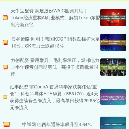
天牛宝配资 润建股份WAIC圆桌对话｜
Token经济重构AI商业模式，解锁Token东盟
出海新路径
云谷策略 刚刚！韩国KOSPI指数跌幅扩大至
10%，SK海力士跌超13%
力创配资 费用攀升、毛利率承压，煜邦电力
上半年预亏创同期新低，募投子项目批量叫
停
汇丰配资 前OpenAI首席科学家获英伟达“重
仓”；科创半导体ETF华夏（588170）近4天
获得连续资金净流入，最高单日获得29.65亿
元净流入
中祥网 巴西年通胀率攀升至4.64%