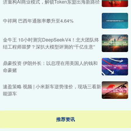
济重构AI商业模式，解锁Token东盟出海新路径
中祥网 巴西年通胀率攀升至4.64%
金牛王 10小时测完DeepSeek-V4！北大团队终
结工程师噩梦？深扒大模型评测的“千亿生意”
鼎豪投资 伊朗外长：以总理在用美国人的钱和
命豪赌
速盈策略 视频 | 小米新车逆势涨价，现场三看新
能源车
推荐资讯