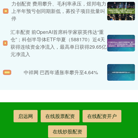
力创配资 费用攀升、毛利率承压，煜邦电力
上半年预亏创同期新低，募投子项目批量叫
停
汇丰配资 前OpenAI首席科学家获英伟达“重
仓”；科创半导体ETF华夏（588170）近4天
获得连续资金净流入，最高单日获得29.65亿
元净流入
中祥网 巴西年通胀率攀升至4.64%
启远网
在线股票配资
在线配资开户
在线炒股配资