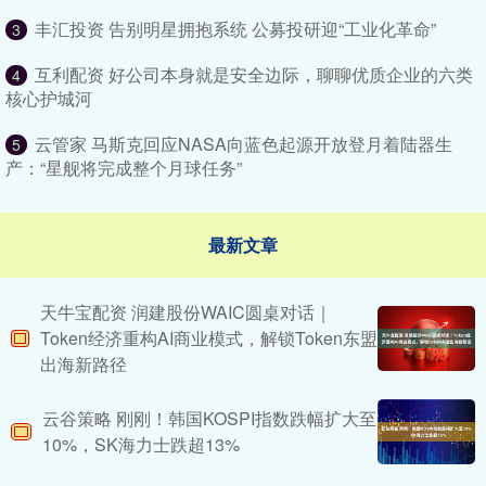
丰汇投资 告别明星拥抱系统 公募投研迎“工业化革命”
3
互利配资 好公司本身就是安全边际，聊聊优质企业的六类
4
核心护城河
云管家 马斯克回应NASA向蓝色起源开放登月着陆器生
5
产：“星舰将完成整个月球任务”
最新文章
天牛宝配资 润建股份WAIC圆桌对话｜
Token经济重构AI商业模式，解锁Token东盟
出海新路径
云谷策略 刚刚！韩国KOSPI指数跌幅扩大至
10%，SK海力士跌超13%