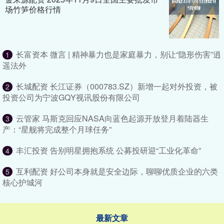
场竹笋价格行情
长富资本 微言 | 精神暴力也是家庭暴力，别让“隐形伤害”逍
1
遥法外
长城配资 长江证券（000783.SZ）新增一起对外投资，被
2
投资公司为宁波GQY视讯股份有限公司
云管家 马斯克回应NASA向蓝色起源开放登月着陆器生
3
产：“星舰将完成整个月球任务”
丰汇投资 告别明星拥抱系统 公募投研迎“工业化革命”
4
互利配资 好公司本身就是安全边际，聊聊优质企业的六类
5
核心护城河
最新文章