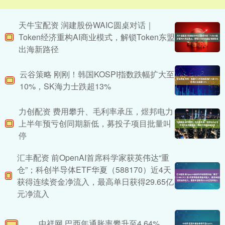
天牛宝配资 润建股份WAIC圆桌对话｜
Token经济重构AI商业模式，解锁Token东盟
出海新路径
云谷策略 刚刚！韩国KOSPI指数跌幅扩大至
10%，SK海力士跌超13%
力创配资 费用攀升、毛利率承压，煜邦电力
上半年预亏创同期新低，募投子项目批量叫
停
汇丰配资 前OpenAI首席科学家获英伟达“重
仓”；科创半导体ETF华夏（588170）近4天
获得连续资金净流入，最高单日获得29.65亿
元净流入
中祥网 巴西年通胀率攀升至4.64%