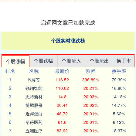
启远网文章已加载完成
个股实时涨跌榜
个股跌幅
个股流入
个股流出
换手率
个股涨幅
排名
名称
最新价
涨幅
换手率
1
N展芯
116.52
396.89%
79.39%
2
锐翔智能
110.02
20.21%
16.80%
3
志特新材
14.8
20.03%
14.18%
4
博腾股份
20.44
20.02%
14.77%
5
近岸蛋白
46.72
20.01%
5.62%
6
毕得医药
61.6
20.01%
6.12%
7
五洲医疗
83.62
20.01%
18.37%