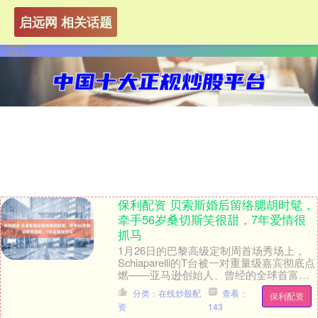
启远网 相关话题
保利配资 贝索斯婚后留络腮胡时髦，
牵手56岁桑切斯笑很甜，7年爱情很
抓马
1月26日的巴黎高级定制周首场秀场上，
Schiaparelli的T台被一对重量级嘉宾彻底点
燃——亚马逊创始人、曾经的全球首富杰
夫·贝索斯携新婚妻子劳伦·桑切斯·....
分类：在线炒股配
查看：
保利配资
资
143