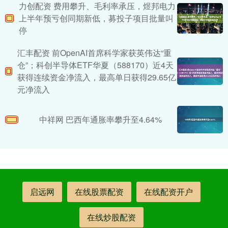
力创配资 费用攀升、毛利率承压，煜邦电力
上半年预亏创同期新低，募投子项目批量叫
停
汇丰配资 前OpenAI首席科学家获英伟达“重
仓”；科创半导体ETF华夏（588170）近4天
获得连续资金净流入，最高单日获得29.65亿
元净流入
中祥网 巴西年通胀率攀升至4.64%
启远网
在线股票配资
在线配资开户
在线炒股配资