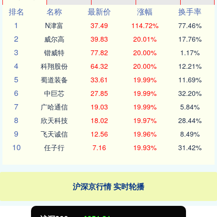
排名
名称
最新价
涨幅
换手率
1
N津富
37.49
114.72%
77.46%
2
威尔高
39.83
20.01%
17.76%
3
锴威特
77.82
20.00%
1.17%
4
科翔股份
64.32
20.00%
12.21%
5
蜀道装备
33.61
19.99%
11.69%
6
中巨芯
27.85
19.99%
32.20%
7
广哈通信
19.03
19.99%
5.84%
8
欣天科技
18.02
19.97%
28.44%
9
飞天诚信
12.56
19.96%
8.49%
10
任子行
7.16
19.93%
31.42%
沪深京行情 实时轮播