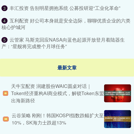
丰汇投资 告别明星拥抱系统 公募投研迎“工业化革命”
3
互利配资 好公司本身就是安全边际，聊聊优质企业的六类
4
核心护城河
云管家 马斯克回应NASA向蓝色起源开放登月着陆器生
5
产：“星舰将完成整个月球任务”
最新文章
天牛宝配资 润建股份WAIC圆桌对话｜
Token经济重构AI商业模式，解锁Token东盟
出海新路径
云谷策略 刚刚！韩国KOSPI指数跌幅扩大至
10%，SK海力士跌超13%