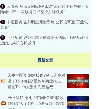
云管家 马斯克回应NASA向蓝色起源开放登月着
3
陆器生产：“星舰将完成整个月球任务”
丰汇投资 告别明星拥抱系统 公募投研迎“工业化
4
革命”
互利配资 好公司本身就是安全边际，聊聊优质企
5
业的六类核心护城河
最新文章
天牛宝配资 润建股份WAIC圆桌对
话｜Token经济重构AI商业模式，
解锁Token东盟出海新路径
云谷策略 刚刚！韩国KOSPI指数
跌幅扩大至10%，SK海力士跌超