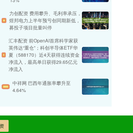
13%
力创配资 费用攀升、毛利率承压，
煜邦电力上半年预亏创同期新低，
募投子项目批量叫停
汇丰配资 前OpenAI首席科学家获
英伟达“重仓”；科创半导体ETF华
夏（588170）近4天获得连续资金
净流入，最高单日获得29.65亿元
净流入
中祥网 巴西年通胀率攀升至
4.64%
资