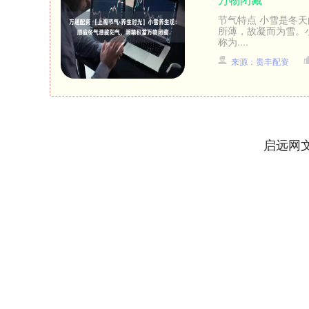
节气特点 小雪是冬
所薄，故凝而为雪。
称为....
来源：贵丰配资
启远网
深证成指
14311.01
.68
1.02%
200.89
1