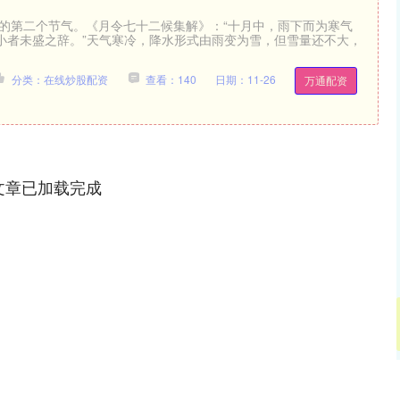
天的第二个节气。《月令七十二候集解》：“十月中，雨下而为寒气
小者未盛之辞。”天气寒冷，降水形式由雨变为雪，但雪量还不大，
分类：在线炒股配资
查看：140
日期：11-26
万通配资
文章已加载完成
沪深300
4694.44
.42%
43.13
0.93%