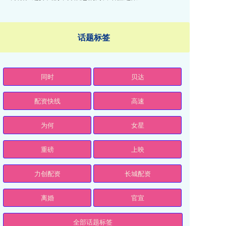
话题标签
同时
贝达
配资快线
高速
为何
女星
重磅
上映
力创配资
长城配资
离婚
官宣
全部话题标签