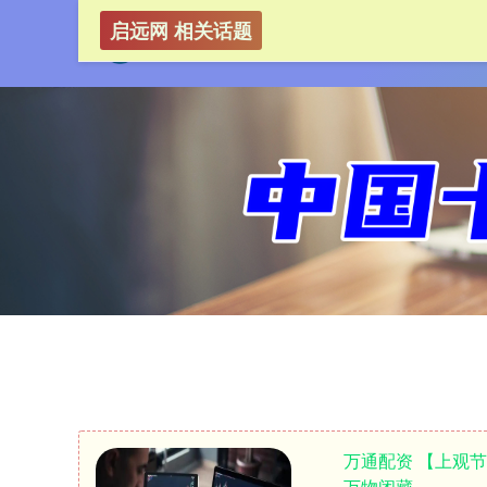
启远网 相关话题
万通配资 【上观
万物闭藏