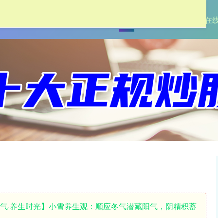
首页
启远网
在线股票配资
在
节气·养生时光】小雪养生观：顺应冬气潜藏阳气，阴精积蓄