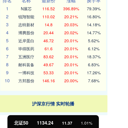
排名
名称
最新价
涨幅
换手率
1
N展芯
116.52
396.89%
79.39%
2
锐翔智能
110.02
20.21%
16.80%
3
志特新材
14.8
20.03%
14.18%
4
博腾股份
20.44
20.02%
14.77%
5
近岸蛋白
46.72
20.01%
5.62%
6
毕得医药
61.6
20.01%
6.12%
7
五洲医疗
83.62
20.01%
18.37%
8
耐科装备
49.67
20.01%
6.83%
9
一博科技
53.33
20.01%
17.26%
10
方邦股份
146.16
20.00%
7.68%
沪深京行情 实时轮播
北证50
1134.24
创
11.37
1.01%