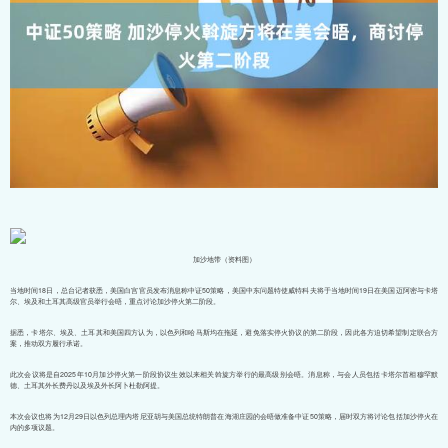
加沙地带（资料图）
当地时间18日，总台记者获悉，美国白宫官员发布消息称中证50策略，美国中东问题特使威特科夫将于当地时间19日在美国迈阿密与卡塔
尔、埃及和土耳其高级官员举行会晤，重点讨论加沙停火第二阶段。
据悉，卡塔尔、埃及、土耳其和美国四方认为，以色列和哈马斯均在拖延，避免落实停火协议的第二阶段，因此各方迫切希望制定联合方
案，推动双方履行承诺。
此次会议将是自2025年10月加沙停火第一阶段协议生效以来相关斡旋方举行的最高级别会晤。消息称，与会人员包括卡塔尔首相穆罕默
德、土耳其外长费丹以及埃及外长阿卜杜勒阿提。
本次会议也将为12月29日以色列总理内塔尼亚胡与美国总统特朗普在海湖庄园的会晤做准备中证50策略，届时双方将讨论包括加沙停火在
内的多项议题。