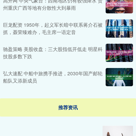
高开网 中央气象台：西南地区仍有较强降水 贵
州重庆广西等地有分散性大到暴雨
巨龙配资 1950年，起义军长暗中联系蒋介石被
抓，聂荣臻难办，毛主席一语定音
驰盈策略 美股收盘：三大股指低开低走 明星科
技股多数下跌
弘大速配 中船中旅携手推进，2030年国产邮轮
船队又添新成员
推荐资讯