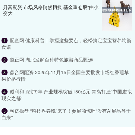
升富配资 市场风格悄然切换 基金重仓股“由小
变大”
配查网 健康科普｜掌握这些要点，轻松搞定宝宝营养均衡
1
食谱
道正网 湖北发起百种特色旅游商品甄选
2
鼎合网配资 2025年11月15日全国主要批发市场红香蕉苹
3
果价格行情
诚利和 深耕9年 产业规模突破150亿元 青岛打造“中国虚拟
4
现实之都”
融亿操盘 “科技界春晚”来了！参展商惊呼“没有AI展品等于
5
白来”