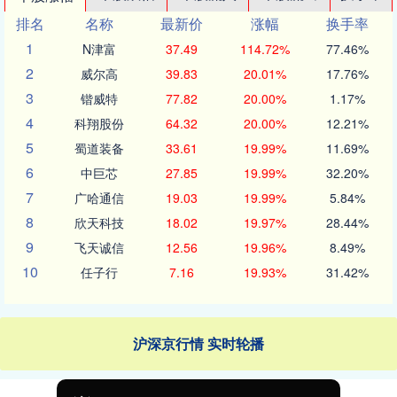
排名
名称
最新价
涨幅
换手率
1
N津富
37.49
114.72%
77.46%
2
威尔高
39.83
20.01%
17.76%
3
锴威特
77.82
20.00%
1.17%
4
科翔股份
64.32
20.00%
12.21%
5
蜀道装备
33.61
19.99%
11.69%
6
中巨芯
27.85
19.99%
32.20%
7
广哈通信
19.03
19.99%
5.84%
8
欣天科技
18.02
19.97%
28.44%
9
飞天诚信
12.56
19.96%
8.49%
10
任子行
7.16
19.93%
31.42%
沪深京行情 实时轮播