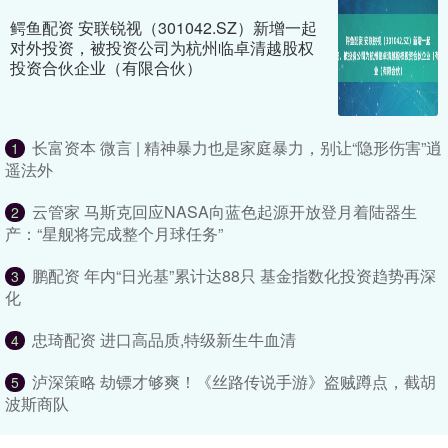
鳄鱼配资 安联锐视（301042.SZ）新增一起
对外投资，被投资公司为杭州临卓清越股权
投资合伙企业（有限合伙）
长富资本 微言 | 精神暴力也是家庭暴力，别让“隐形伤害”逍
1
遥法外
云管家 马斯克回应NASA向蓝色起源开放登月着陆器生
2
产：“星舰将完成整个月球任务”
鹏配资 年内“日光基”累计达88只 基金指数化投资趋势再深
3
化
忠琦配资 进口高品质,特级新生牛血清
4
泸深策略 劫镖才够爽！《丝路传说手游》盗贼蹲点，截胡
5
波斯商队