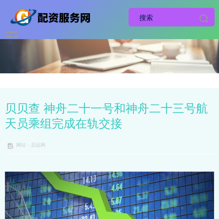
贝贝查 神舟二十一号和神舟二十三号航
天员乘组完成在轨交接
网站：启远网