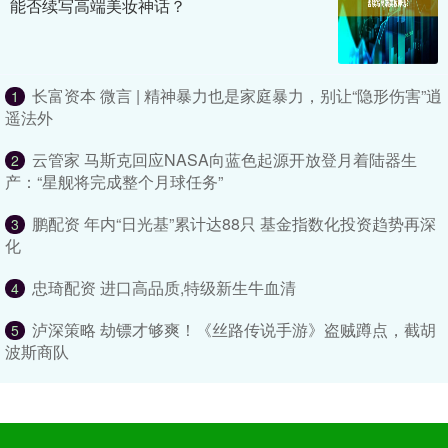
能否续写高端美妆神话？
长富资本 微言 | 精神暴力也是家庭暴力，别让“隐形伤害”逍
1
遥法外
云管家 马斯克回应NASA向蓝色起源开放登月着陆器生
2
产：“星舰将完成整个月球任务”
鹏配资 年内“日光基”累计达88只 基金指数化投资趋势再深
3
化
忠琦配资 进口高品质,特级新生牛血清
4
泸深策略 劫镖才够爽！《丝路传说手游》盗贼蹲点，截胡
5
波斯商队