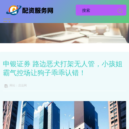
申银证券 路边恶犬打架无人管，小孩姐
霸气控场让狗子乖乖认错！
网站：启远网