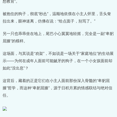
想教育”。
被抱住的狗子，彻底“秒怂”，温顺地依偎在小主人怀里，舌头耷
拉出来，眼神迷离，仿佛在说：“给点面子，别骂了。”
另一只也乖乖坐在地上，尾巴小心翼翼地轻摇，完全是一副“卑躬
屈膝”的模样。
这场面，与其说是“劝架”，不如说是一场关于“家庭地位”的生动展
示——为何在成年人面前可能龇牙的狗子，在一个小女孩面前却
如此“没出息”？
这背后，藏着的正是它们在小主人面前那份深入骨髓的“卑躬屈
膝”哲学，而这种“卑躬屈膝”，源于日积月累的情感联结与绝对信
任。