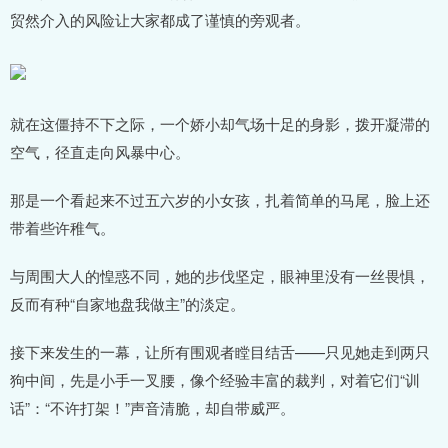
贸然介入的风险让大家都成了谨慎的旁观者。
就在这僵持不下之际，一个娇小却气场十足的身影，拨开凝滞的
空气，径直走向风暴中心。
那是一个看起来不过五六岁的小女孩，扎着简单的马尾，脸上还
带着些许稚气。
与周围大人的惶惑不同，她的步伐坚定，眼神里没有一丝畏惧，
反而有种“自家地盘我做主”的淡定。
接下来发生的一幕，让所有围观者瞠目结舌——只见她走到两只
狗中间，先是小手一叉腰，像个经验丰富的裁判，对着它们“训
话”：“不许打架！”声音清脆，却自带威严。