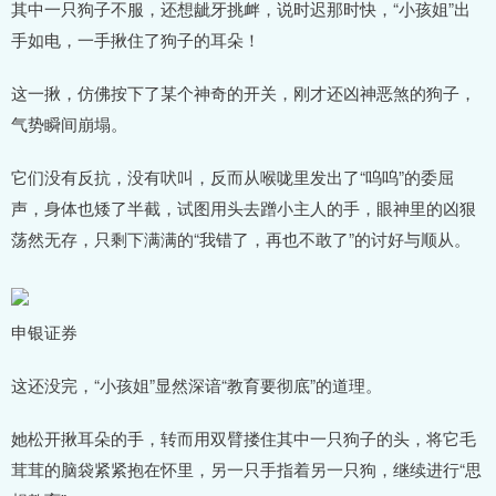
其中一只狗子不服，还想龇牙挑衅，说时迟那时快，“小孩姐”出
手如电，一手揪住了狗子的耳朵！
这一揪，仿佛按下了某个神奇的开关，刚才还凶神恶煞的狗子，
气势瞬间崩塌。
它们没有反抗，没有吠叫，反而从喉咙里发出了“呜呜”的委屈
声，身体也矮了半截，试图用头去蹭小主人的手，眼神里的凶狠
荡然无存，只剩下满满的“我错了，再也不敢了”的讨好与顺从。
申银证券
这还没完，“小孩姐”显然深谙“教育要彻底”的道理。
她松开揪耳朵的手，转而用双臂搂住其中一只狗子的头，将它毛
茸茸的脑袋紧紧抱在怀里，另一只手指着另一只狗，继续进行“思