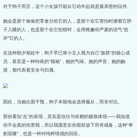
对于狗子而言，这个小女孩可能从它幼年起就是最亲密的玩伴。
她会是那个偷偷把零食分给它的人，是那个在它害怕时搂着它脖
子入睡的人，也是那个在它犯错时，会用稚嫩却严肃的语气“批
评”它的人。
在这种朝夕相处中，狗子早已将小主人视为自己“族群”的核心成
员，甚至是一种特殊的“领袖”，她的气味、她的声音、她的触
摸，都代表着安全与归属。
因此，当她出面干预，狗子本能地会选择服从，而非对抗。
那份看似“怂”的表现，其实是信任与依赖的极致体现——我知道
你不会真的伤害我，所以我愿意在你面前放下所有戒备，这种“卑
躬屈膝”，也是一种对纯粹情感的回应。