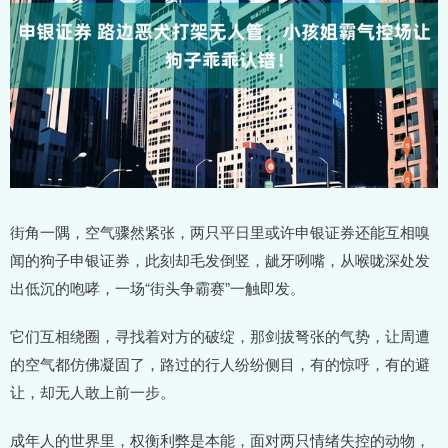
街角一隅，空气骤然紧张，两只平日里或许申银证券还能互相嗅
闻的狗子申银证券，此刻却毛发倒竖，龇牙咧嘴，从喉咙深处发
出低沉的咆哮，一场“街头争霸赛”一触即发。
它们互相绕圈，寻找着对方的破绽，那剑拔弩张的气势，让周遭
的空气都仿佛凝固了，路过的行人纷纷侧目，有的惊呼，有的避
让，却无人敢上前一步。
成年人的世界里，权衡利弊是本能，面对两只情绪失控的动物，