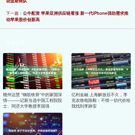
胡波斯商队
下一篇：
公牛配资 苹果亚洲供应链看涨 新一代iPhone强劲需求推
动苹果股价创新高
相关文章
赣州达慧 “钢筋铁骨”中的家国深
亿利金融 上海解放后不久，李
情———记新当选中国工程院院
克农致电陈毅：不惜一切代价给
士、同济大学教授李国强
我找到李静安