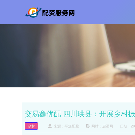
交易鑫优配 四川珙县：开展乡村
乡村
来源：平煤配股
网站：启远网
日期：2025