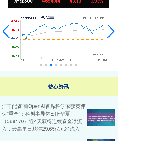
北证50
1134.24
创
11.37
1.01%
热点资讯
汇丰配资 前OpenAI首席科学家获英伟
达“重仓”；科创半导体ETF华夏
（588170）近4天获得连续资金净流
入，最高单日获得29.65亿元净流入