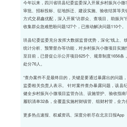
深证成指
14311.01
.68
1.02%
200.89
1
今年以来，四川省珙县纪委监委深入开展乡村振兴小微
审批、招标投标、征地拆迁、建设实施、验收结算等关
方式交易鑫优配，深入开展“访群众、查项目、助振兴”行
收集群众急难愁盼问题127个，已推动解决问题110个。
珙县纪委监委充分发挥大数据监督优势，深化“线上、线
统计分析、预警督办等功能，对乡村振兴小微项目实施
至目前，已督促公示公开项目625个、规章制度1656条
处分76人。
“查办案件不是最终目的，关键是要通过暴露出的问题
监委相关负责人表示。 针对案件查办暴露问题，该县
健全乡村振兴小微项目监管办法、设施管护、验收指南等
履职清单32条，全覆盖实施村财镇管、组财村管，全
更多热点速报、权威资讯、深度分析尽在北京日报App