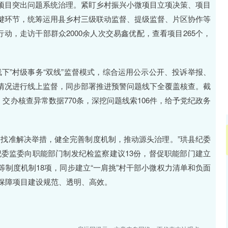
沪深300
4694.44
.42%
43.13
0.93%
项目突出问题系统治理。紧盯乡村振兴小微项目立项决策、项目
键环节，统筹运用县乡村三级联动监督、提级监督、片区协作等
动，走访干部群众2000余人次交易鑫优配，查看项目265个，
下”村级事务“双线”监督模式，综合运用公示公开、投诉举报、
情况进行线上监督，同步部署推进预警问题线下全覆盖核查。截
，交办核查异常数据770条，深挖问题线索106件，给予党纪政务
，找准解决举措，健全完善制度机制，推动源头治理。”珙县纪委
纪委监委向职能部门制发纪检监察建议13份，督促职能部门建立
制度机制18项，同步建立“一肩挑”村干部小微权力清单和负面
力保障项目建设规范、透明、高效。