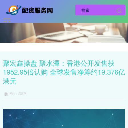
聚宏鑫操盘 聚水潭：香港公开发售获
1952.95倍认购 全球发售净筹约19.376亿
港元
网站：启远网