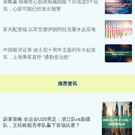
策略赢 病毒性心肌炎暗藏凶险？出现这3个征
兆，心脏可能已经发出预警
富兴配资端 以军空袭伊朗阿拉克重水反应堆
中国银河证券 迪士尼十周年主题列车今起发
车，上海乘客直呼 “通勤变治愈”
推荐资讯
蔚莱策略 全运会U20男足：浙江队vs新疆
队，王钰栋能否率队赢下首场比赛？