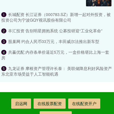
长城配资 长江证券（000783.SZ）新增一起对外投资，被
1
投资公司为宁波GQY视讯股份有限公司
丰汇投资 告别明星拥抱系统 公募投研迎“工业化革命”
2
股巢网 约合人民币33万元，丰田威尔法推出新车型
3
共赢优配 内存条单价逼近5万元，一盒价格堪比上海一套
4
房
九龙证券 摩根资产管理许长泰： 美联储降息利好风险资产
5
东北亚市场受益于人工智能机遇
启远网
在线股票配资
在线配资开户