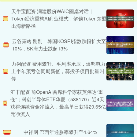
天牛宝配资 润建股份WAIC圆桌对话｜
Token经济重构AI商业模式，解锁Token东盟
出海新路径
云谷策略 刚刚！韩国KOSPI指数跌幅扩大至
10%，SK海力士跌超13%
力创配资 费用攀升、毛利率承压，煜邦电力
上半年预亏创同期新低，募投子项目批量叫
停
汇丰配资 前OpenAI首席科学家获英伟达“重
仓”；科创半导体ETF华夏（588170）近4天
获得连续资金净流入，最高单日获得29.65亿
元净流入
中祥网 巴西年通胀率攀升至4.64%