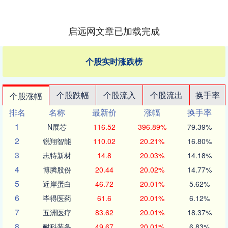
启远网文章已加载完成
个股实时涨跌榜
个股跌幅
个股流入
个股流出
换手率
个股涨幅
排名
名称
最新价
涨幅
换手率
1
N展芯
116.52
396.89%
79.39%
2
锐翔智能
110.02
20.21%
16.80%
3
志特新材
14.8
20.03%
14.18%
4
博腾股份
20.44
20.02%
14.77%
5
近岸蛋白
46.72
20.01%
5.62%
6
毕得医药
61.6
20.01%
6.12%
7
五洲医疗
83.62
20.01%
18.37%
8
耐科装备
49.67
20.01%
6.83%