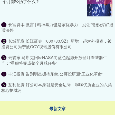
个月都经历了什么？
长富资本 微言 | 精神暴力也是家庭暴力，别让“隐形伤害”逍
1
遥法外
长城配资 长江证券（000783.SZ）新增一起对外投资，被
2
投资公司为宁波GQY视讯股份有限公司
云管家 马斯克回应NASA向蓝色起源开放登月着陆器生
3
产：“星舰将完成整个月球任务”
丰汇投资 告别明星拥抱系统 公募投研迎“工业化革命”
4
互利配资 好公司本身就是安全边际，聊聊优质企业的六类
5
核心护城河
最新文章