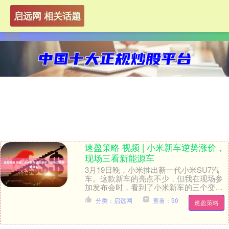
启远网 相关话题
速盈策略 视频 | 小米新车逆势涨价，
现场三看新能源车
3月19日晚，小米推出新一代小米SU7汽
车。这款新车的亮点不少，但我在现场参
加发布会时，看到了小米新车的三个变
化，也能从中一窥国内车企的转型之
分类：启远网
查看：90
速盈策略
路。....