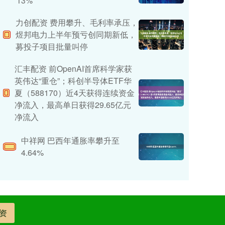
13%
力创配资 费用攀升、毛利率承压，
煜邦电力上半年预亏创同期新低，
募投子项目批量叫停
汇丰配资 前OpenAI首席科学家获
英伟达“重仓”；科创半导体ETF华
夏（588170）近4天获得连续资金
净流入，最高单日获得29.65亿元
净流入
中祥网 巴西年通胀率攀升至
4.64%
资