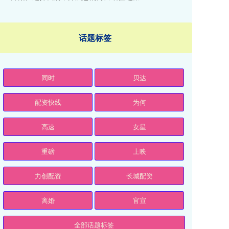
话题标签
同时
贝达
配资快线
为何
高速
女星
重磅
上映
力创配资
长城配资
离婚
官宣
全部话题标签