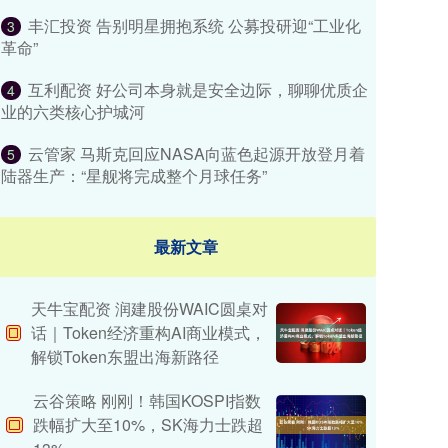
丰汇投资 告别明星拥抱系统 公募投研迎“工业化
3
革命”
互利配资 好公司本身就是安全边际，聊聊优质企
4
业的六类核心护城河
云管家 马斯克回应NASA向蓝色起源开放登月着
5
陆器生产：“星舰将完成整个月球任务”
最新文章
天牛宝配资 润建股份WAIC圆桌对
话｜Token经济重构AI商业模式，
解锁Token东盟出海新路径
云谷策略 刚刚！韩国KOSPI指数
跌幅扩大至10%，SK海力士跌超