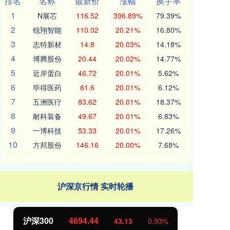
排名
名称
最新价
涨幅
换手率
1
N展芯
116.52
396.89%
79.39%
2
锐翔智能
110.02
20.21%
16.80%
3
志特新材
14.8
20.03%
14.18%
4
博腾股份
20.44
20.02%
14.77%
5
近岸蛋白
46.72
20.01%
5.62%
6
毕得医药
61.6
20.01%
6.12%
7
五洲医疗
83.62
20.01%
18.37%
8
耐科装备
49.67
20.01%
6.83%
9
一博科技
53.33
20.01%
17.26%
10
方邦股份
146.16
20.00%
7.68%
沪深京行情 实时轮播
北证50
1134.24
创
11.37
1.01%