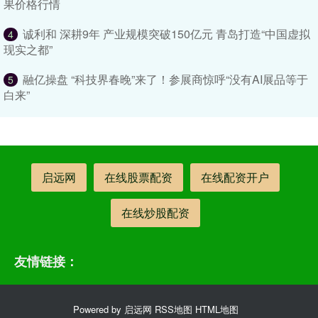
果价格行情
诚利和 深耕9年 产业规模突破150亿元 青岛打造“中国虚拟
4
现实之都”
融亿操盘 “科技界春晚”来了！参展商惊呼“没有AI展品等于
5
白来”
启远网
在线股票配资
在线配资开户
在线炒股配资
友情链接：
Powered by
启远网
RSS地图
HTML地图