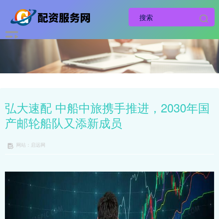
弘大速配 中船中旅携手推进，2030年国
产邮轮船队又添新成员
网站：启远网