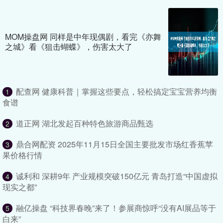
MOM操盘网 同样是中年现偶剧，看完《亦舞
之城》看《狙击蝴蝶》，伤害太大了
配查网 健康科普｜掌握这些要点，轻松搞定宝宝营养均衡
1
食谱
道正网 湖北发起百种特色旅游商品甄选
2
鼎合网配资 2025年11月15日全国主要批发市场红香蕉苹
3
果价格行情
诚利和 深耕9年 产业规模突破150亿元 青岛打造“中国虚拟
4
现实之都”
融亿操盘 “科技界春晚”来了！参展商惊呼“没有AI展品等于
5
白来”