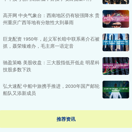
高开网 中央气象台：西南地区仍有较强降水 贵
州重庆广西等地有分散性大到暴雨
巨龙配资 1950年，起义军长暗中联系蒋介石被
抓，聂荣臻难办，毛主席一语定音
驰盈策略 美股收盘：三大股指低开低走 明星科
技股多数下跌
弘大速配 中船中旅携手推进，2030年国产邮轮
船队又添新成员
推荐资讯