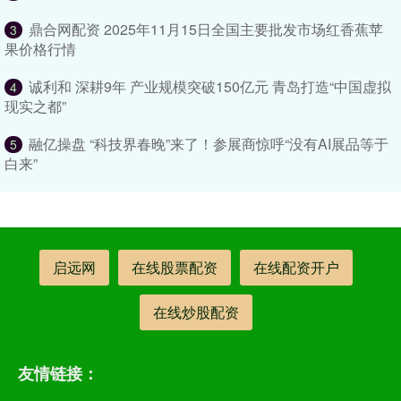
鼎合网配资 2025年11月15日全国主要批发市场红香蕉苹
3
果价格行情
诚利和 深耕9年 产业规模突破150亿元 青岛打造“中国虚拟
4
现实之都”
融亿操盘 “科技界春晚”来了！参展商惊呼“没有AI展品等于
5
白来”
启远网
在线股票配资
在线配资开户
在线炒股配资
友情链接：