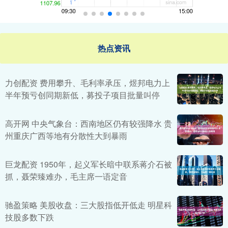
热点资讯
力创配资 费用攀升、毛利率承压，煜邦电力上
半年预亏创同期新低，募投子项目批量叫停
高开网 中央气象台：西南地区仍有较强降水 贵
州重庆广西等地有分散性大到暴雨
巨龙配资 1950年，起义军长暗中联系蒋介石被
抓，聂荣臻难办，毛主席一语定音
驰盈策略 美股收盘：三大股指低开低走 明星科
技股多数下跌