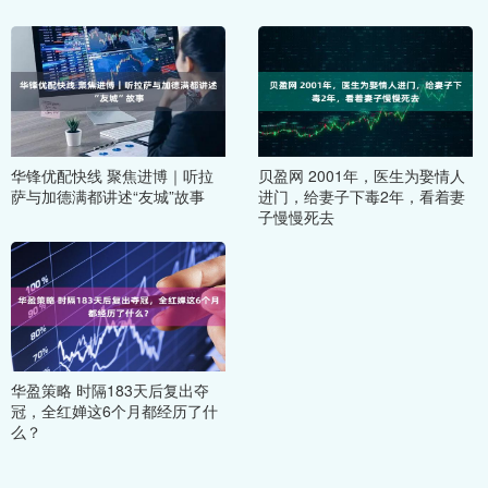
华锋优配快线 聚焦进博｜听拉
贝盈网 2001年，医生为娶情人
萨与加德满都讲述“友城”故事
进门，给妻子下毒2年，看着妻
子慢慢死去
华盈策略 时隔183天后复出夺
冠，全红婵这6个月都经历了什
么？