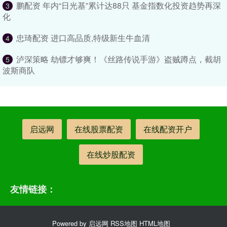
鹏配资 年内“日光基”累计达88只 基金指数化投资趋势再深
3
化
忠琦配资 进口高品质,特级新生牛血清
4
泸深策略 劫镖才够爽！《丝路传说手游》盗贼蹲点，截胡
5
波斯商队
启远网
在线股票配资
在线配资开户
在线炒股配资
友情链接：
Powered by
启远网
RSS地图
HTML地图