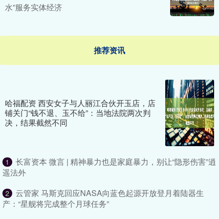
水”服务实体经济
推荐资讯
哈福配资 西安女子与人丽江合伙开玉店，店
铺关门“钱不退、玉不给”：当地法院两次判
决，结果截然不同
长富资本 微言 | 精神暴力也是家庭暴力，别让“隐形伤害”逍
1
遥法外
云管家 马斯克回应NASA向蓝色起源开放登月着陆器生
2
产：“星舰将完成整个月球任务”