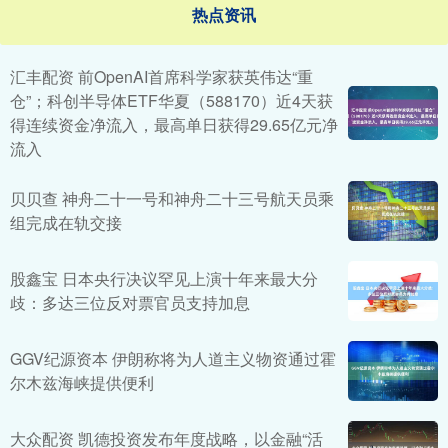
热点资讯
汇丰配资 前OpenAI首席科学家获英伟达“重
仓”；科创半导体ETF华夏（588170）近4天获
得连续资金净流入，最高单日获得29.65亿元净
流入
贝贝查 神舟二十一号和神舟二十三号航天员乘
组完成在轨交接
股鑫宝 日本央行决议罕见上演十年来最大分
歧：多达三位反对票官员支持加息
GGV纪源资本 伊朗称将为人道主义物资通过霍
尔木兹海峡提供便利
大众配资 凯德投资发布年度战略，以金融“活